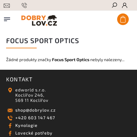
Hledat
FOCUS SPORT OPTICS
Žádné produkty značky
Focus Sport Optics
nebyly nalezeny...
KONTAKT
edworld s.r.o.
Koclířov 246,
569 11 Koclířov
shop
@
dobrylov.cz
+420 603 147 467
Kynologie
Lovecké potřeby