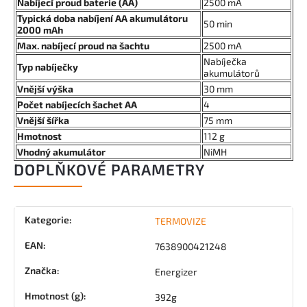
Nabíjecí proud baterie (AA)
2500 mA
Typická doba nabíjení AA akumulátoru
50 min
2000 mAh
Max. nabíjecí proud na šachtu
2500 mA
Nabíječka
Typ nabíječky
akumulátorů
Vnější výška
30 mm
Počet nabíjecích šachet AA
4
Vnější šířka
75 mm
Hmotnost
112 g
Vhodný akumulátor
NiMH
DOPLŇKOVÉ PARAMETRY
Kategorie
:
TERMOVIZE
EAN
:
7638900421248
Značka
:
Energizer
Hmotnost (g)
:
392g