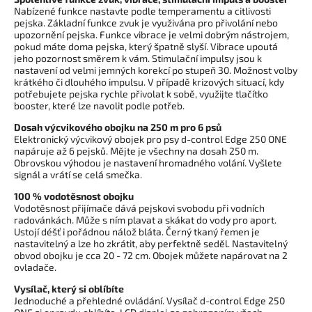
Nabízené funkce nastavte podle temperamentu a citlivosti
pejska. Základní funkce zvuk je využivána pro přivolání nebo
upozornění pejska. Funkce vibrace je velmi dobrým nástrojem,
pokud máte doma pejska, který špatně slyší. Vibrace upoutá
jeho pozornost směrem k vám. Stimulační impulsy jsou k
nastavení od velmi jemných korekcí po stupeň 30. Možnost volby
krátkého či dlouhého impulsu. V případě krizových situací, kdy
potřebujete pejska rychle přivolat k sobě, využijte tlačítko
booster, které lze navolit podle potřeb.
Dosah výcvikového obojku na 250 m pro 6 psů
Elektronický výcvikový obojek pro psy d-control Edge 250 ONE
napáruje až 6 pejsků. Mějte je všechny na dosah 250 m.
Obrovskou výhodou je nastavení hromadného volání. Vyšlete
signál a vrátí se celá smečka.
100 % vodotěsnost obojku
Vodotěsnost přijímače dává pejskovi svobodu při vodních
radovánkách. Může s ním plavat a skákat do vody pro aport.
Ustojí déšť i pořádnou nálož bláta. Černý tkaný řemen je
nastavitelný a lze ho zkrátit, aby perfektně seděl. Nastavitelný
obvod obojku je cca 20 - 72 cm. Obojek můžete napárovat na 2
ovladače.
Vysílač, který si oblíbíte
Jednoduché a přehledné ovládání. Vysílač d-control Edge 250