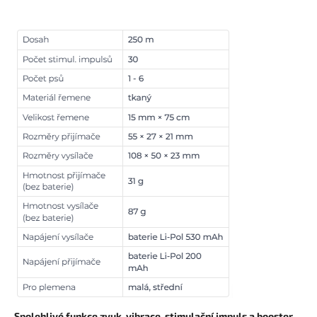
Spolehlivé funkce zvuk, vibrace, stimulační impuls a booster