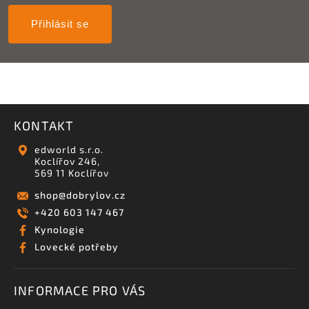
Přihlásit se
KONTAKT
edworld s.r.o.
Koclířov 246,
569 11 Koclířov
shop
@
dobrylov.cz
+420 603 147 467
Kynologie
Lovecké potřeby
INFORMACE PRO VÁS