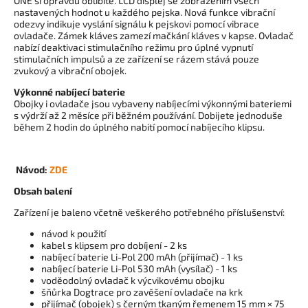
ONE si opravdu oblíbíte. LCD displej se zobrazením všech
nastavených hodnot u každého pejska. Nová funkce vibrační
odezvy indikuje vyslání signálu k pejskovi pomocí vibrace
ovladače. Zámek kláves zamezí mačkání kláves v kapse. Ovladač
nabízí deaktivaci stimulačního režimu pro úplné vypnutí
stimulačních impulsů a ze zařízení se rázem stává pouze
zvukový a vibrační obojek.
Výkonné nabíjecí baterie
Obojky i ovladače jsou vybaveny nabíjecími výkonnými bateriemi
s výdrží až 2 měsíce při běžném používání. Dobijete jednoduše
během 2 hodin do úplného nabití pomocí nabíjecího klipsu.
Návod:
ZDE
Obsah balení
Zařízení je baleno včetně veškerého potřebného příslušenství:
návod k použití
kabel s klipsem pro dobíjení - 2 ks
nabíjecí baterie Li-Pol 200 mAh (přijímač) - 1 ks
nabíjecí baterie Li-Pol 530 mAh (vysílač) - 1 ks
voděodolný ovladač k výcvikovému obojku
šňůrka Dogtrace pro zavěšení ovladače na krk
přijímač (obojek) s černým tkaným řemenem 15 mm × 75