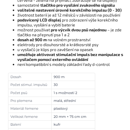
červená - zelená na přijímači, zobrazuje se na displeji)
samostatné
tlačítko pro vysílání zvukového signálu
volitelné nastavení úrovně korekčního impulsu (0 - 30)
životnost baterií je až 12 měsíců v závislosti na používání
podsvícený LCD displej
pro zobrazení výše korekčního
impulsu, vysílání a vybití baterie
možnost používat
pro výcvik dvou psů najednou
– je zde
tlačítko na přepnutí psa 1 a 2
dosah až 900 m
na volném prostranství
elektrody pro dlouhosrsté a krátkosrsté psy
u vysílačů je klips pro zavěšení na opasek
umožňuje aktivovat stimulační impuls bez manipulace s
vysílačem pomocí externího ovládání
není kompatibilní s modely základní řady d-control