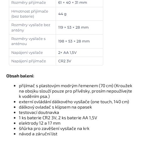
Obsah balení:
přijímač s plastovým modrým řemenem (70 cm) (
Kroužek
na obojku slouží pouze pro přívěsky, prosím nepoužívejte
k voděním psa.)
externí ovládání dálkového vysílače (one touch, 140 cm)
dálkový ovladač s klipsem na opasek
testovací doutnavka
1 ks baterie CR2 3V, 2 ks baterie AA 1,5V
elektrody 12 a 17 mm
šňůrka pro zavěšení vysílače na krk
návod a záruční list