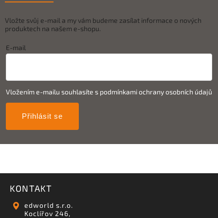
Vložte svůj e-mail a my vám budeme zasílat informace o nových
produktech na našem e-shopu.
E-mail
Vložením e-mailu souhlasíte s
podmínkami ochrany osobních údajů
Přihlásit se
KONTAKT
edworld s.r.o.
Koclířov 246,