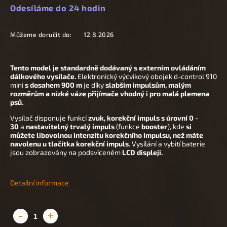
Odesíláme do 24 hodin
Můžeme doručit do:
12.8.2026
Tento model je standardně dodávaný s externím ovládáním
dálkového vysílače.
Elektronický výcvikový obojek
d-control 910
mini
s dosahem 900 m
je díky
slabším impulsům, malým
rozměrům a nízké váze přijímače vhodný i pro malá plemena
psů.
Vysílač disponuje funkcí
zvuk, korekční impuls s úrovní 0 -
30
a
nastavitelný trvalý impuls
(funkce
booster
), kde
si
můžete libovolnou intenzitu korekčního impulsu, než máte
navolenu u tlačítka korekční impuls
. Vysílání a vybití baterie
jsou zobrazovány na podsvíceném
LCD displeji.
Detailní informace