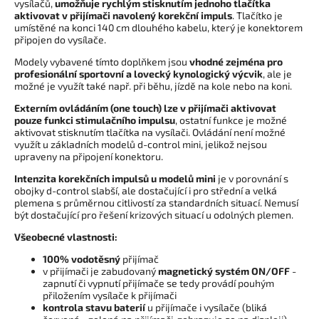
vysílačů,
umožňuje rychlým stisknutím jednoho tlačítka
aktivovat v přijímači navolený korekční impuls
. Tlačítko je
umístěné na konci 140 cm dlouhého kabelu, který je konektorem
připojen do vysílače.
Modely vybavené tímto doplňkem jsou
vhodné zejména pro
profesionální sportovní a lovecký kynologický výcvik
, ale je
možné je využít také např. při běhu, jízdě na kole nebo na koni.
Externím ovládáním (one touch) lze v přijímači aktivovat
pouze funkci stimulačního impulsu
, ostatní funkce je možné
aktivovat stisknutím tlačítka na vysílači. Ovládání není možné
využít u základních modelů d-control mini, jelikož nejsou
upraveny na připojení konektoru.
Intenzita korekčních impulsů u modelů mini
je v porovnání s
obojky d-control slabší, ale dostačující i pro střední a velká
plemena s průměrnou citlivostí za standardních situací. Nemusí
být dostačující pro řešení krizových situací u odolných plemen.
Všeobecné vlastnosti:
100% vodotěsný
přijímač
v přijímači je zabudovaný
magnetický systém ON/OFF
-
zapnutí či vypnutí přijímače se tedy provádí pouhým
přiložením vysílače k přijímači
kontrola stavu baterií
u přijímače i vysílače (bliká