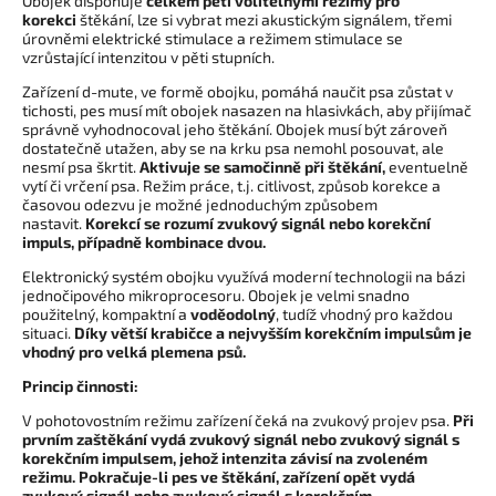
Obojek disponuje
celkem pěti volitelnými režimy pro
korekci
štěkání, lze si vybrat mezi akustickým signálem, třemi
úrovněmi elektrické stimulace a režimem stimulace se
vzrůstající intenzitou v pěti stupních.
Zařízení d-mute, ve formě obojku, pomáhá naučit psa zůstat v
tichosti, pes musí mít obojek nasazen na hlasivkách, aby přijímač
správně vyhodnocoval jeho štěkání. Obojek musí být zároveň
dostatečně utažen, aby se na krku psa nemohl posouvat, ale
nesmí psa škrtit.
Aktivuje se samočinně při štěkání,
eventuelně
vytí či vrčení psa. Režim práce, t.j. citlivost, způsob korekce a
časovou odezvu je možné jednoduchým způsobem
nastavit.
Korekcí se rozumí zvukový signál nebo korekční
impuls, případně kombinace dvou.
Elektronický systém obojku využívá moderní technologii na bázi
jednočipového mikroprocesoru. Obojek je velmi snadno
použitelný, kompaktní a
voděodolný
, tudíž vhodný pro každou
situaci.
Díky větší krabičce a nejvyšším korekčním impulsům je
vhodný pro velká plemena psů.
Princip činnosti:
V pohotovostním režimu zařízení čeká na zvukový projev psa.
Při
prvním zaštěkání vydá zvukový signál nebo zvukový signál s
korekčním impulsem, jehož intenzita závisí na zvoleném
režimu. Pokračuje-li pes ve štěkání, zařízení opět vydá
zvukový signál nebo zvukový signál s korekčním