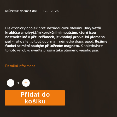
Můžeme doručit do:
12.8.2026
Elektronický obojek proti nežádoucímu štěkání.
Díky větší
krabičce a nejvyšším korekčním impulsům, které jsou
nastavitelné v pěti režimech, je vhodný pro velká plemena
psů
- rotwailer, pitbul, dobrman, německá doga, apod.
Režimy
funkcí se mění pouhým přiložením magnetu.
K objednávce
tohoto výrobku uveďte prosím také plemeno vašeho psa.
Detailní informace
Přidat do
košíku