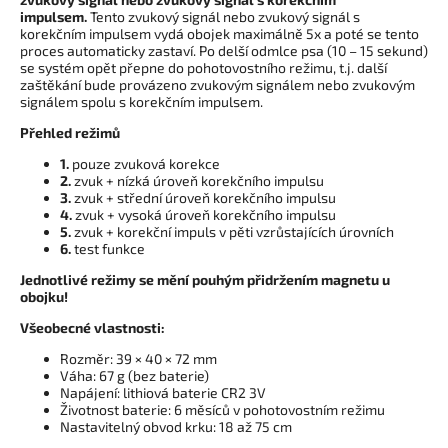
impulsem.
Tento zvukový signál nebo zvukový signál s
korekčním impulsem vydá obojek maximálně 5x a poté se tento
proces automaticky zastaví. Po delší odmlce psa (10 – 15 sekund)
se systém opět přepne do pohotovostního režimu, t.j. další
zaštěkání bude provázeno zvukovým signálem nebo zvukovým
signálem spolu s korekčním impulsem.
Přehled režimů
1.
pouze zvuková korekce
2.
zvuk + nízká úroveň korekčního impulsu
3.
zvuk + střední úroveň korekčního impulsu
4.
zvuk + vysoká úroveň korekčního impulsu
5.
zvuk + korekční impuls v pěti vzrůstajících úrovních
6.
test funkce
Jednotlivé režimy se mění pouhým přidržením magnetu u
obojku!
Všeobecné vlastnosti:
Rozměr: 39 × 40 × 72 mm
Váha: 67 g (bez baterie)
Napájení: lithiová baterie CR2 3V
Životnost baterie: 6 měsíců v pohotovostním režimu
Nastavitelný obvod krku: 18 až 75 cm