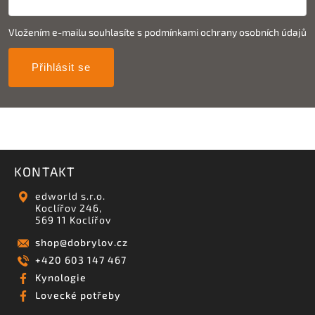
Vložením e-mailu souhlasíte s
podmínkami ochrany osobních údajů
Přihlásit se
KONTAKT
edworld s.r.o.
Koclířov 246,
569 11 Koclířov
shop
@
dobrylov.cz
+420 603 147 467
Kynologie
Lovecké potřeby