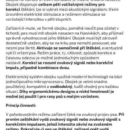
Obojek disponuje
celkem pěti volitelnými režimy pro
korekci
štěkání, lze si vybrat mezi akustickým signálem, třemi
úrovněmi elektrické stimulace a režimem stimulace se
vzrůstající intenzitou v pěti stupních.
Zařízení d-mute, ve formě obojku, pomáhá naučit psa zůstat v
tichosti, pes musí mít obojek nasazen na hlasivkách, aby přijímač
správně vyhodnocoval jeho štěkání. Obojek musí být zároveň
dostatečně utažen, aby se na krku psa nemohl posouvat, ale
nesmí psa škrtit.
Aktivuje se samočinně při štěkání,
eventuelně
vytí či vrčení psa. Režim práce, t.j. citlivost, způsob korekce a
časovou odezvu je možné jednoduchým způsobem
nastavit.
Korekcí se rozumí zvukový signál nebo korekční
impuls, případně kombinace dvou.
Elektronický systém obojku využívá moderní technologii na bázi
jednočipového mikroprocesoru. Obojek je velmi snadno
použitelný, kompaktní a
voděodolný
, tudíž vhodný pro každou
situaci.
Díky ergonomickému designu a nízké hmotnosti je
možné jej použít i pro rasy psů s malým vzrůstem.
Princip činnosti:
V pohotovostním režimu zařízení čeká na zvukový projev psa.
Při
prvním zaštěkání vydá zvukový signál nebo zvukový signál s
korekčním impulsem, jehož intenzita závisí na zvoleném
režimu. Pokračuje-li pes ve štěkání, zařízení opět vydá