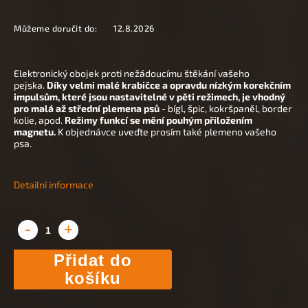
Můžeme doručit do:
12.8.2026
Elektronický obojek proti nežádoucímu štěkání vašeho
pejska.
Díky velmi malé krabičce a opravdu nízkým korekčním
impulsům, které jsou nastavitelné v pěti režimech, je vhodný
pro malá až střední plemena psů
- bígl, špic, kokršpaněl, border
kolie, apod.
Režimy funkcí se mění pouhým přiložením
magnetu.
K objednávce uveďte prosím také plemeno vašeho
psa.
Detailní informace
Přidat do
košíku