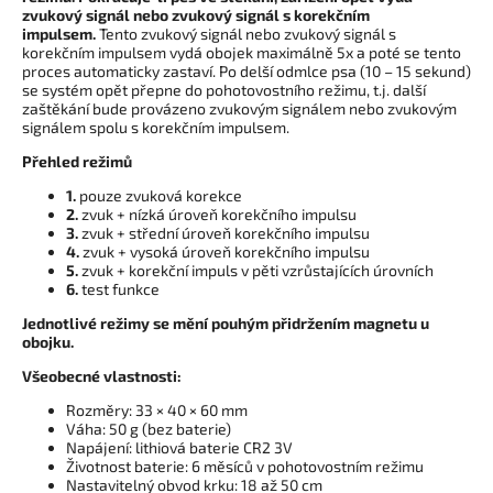
zvukový signál nebo zvukový signál s korekčním
impulsem.
Tento zvukový signál nebo zvukový signál s
korekčním impulsem vydá obojek maximálně 5x a poté se tento
proces automaticky zastaví. Po delší odmlce psa (10 – 15 sekund)
se systém opět přepne do pohotovostního režimu, t.j. další
zaštěkání bude provázeno zvukovým signálem nebo zvukovým
signálem spolu s korekčním impulsem.
Přehled režimů
1.
pouze zvuková korekce
2.
zvuk + nízká úroveň korekčního impulsu
3.
zvuk + střední úroveň korekčního impulsu
4.
zvuk + vysoká úroveň korekčního impulsu
5.
zvuk + korekční impuls v pěti vzrůstajících úrovních
6.
test funkce
Jednotlivé režimy se mění pouhým přidržením magnetu u
obojku.
Všeobecné vlastnosti:
Rozměry: 33 × 40 × 60 mm
Váha: 50 g (bez baterie)
Napájení: lithiová baterie CR2 3V
Životnost baterie: 6 měsíců v pohotovostním režimu
Nastavitelný obvod krku: 18 až 50 cm