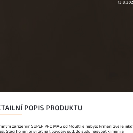
13.8.20
ETAILNÍ POPIS PRODUKTU
rmným zařízením SUPER PRO MAG od Moultrie nebylo krmení zvěře nikd
ší. Stačí ho jen přivrtat na libovolný sud, do sudu nasypat krmení a