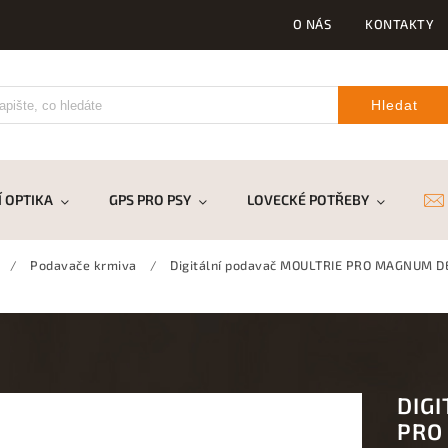
O NÁS
KONTAKTY
Hledat
 OPTIKA
GPS PRO PSY
LOVECKÉ POTŘEBY
DR
/
Podavače krmiva
/
Digitální podavač MOULTRIE PRO MAGNUM 
DIG
PRO