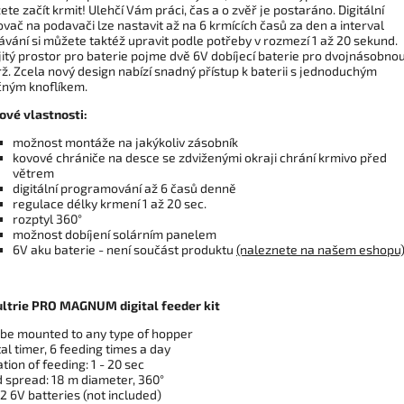
te začít krmit! Ulehčí Vám práci, čas a o zvěř je postaráno. Digitální
vač na podavači lze nastavit až na 6 krmících časů za den a interval
vání si můžete taktéž upravit podle potřeby v rozmezí 1 až 20 sekund.
itý prostor pro baterie pojme dvě 6V dobíjecí baterie pro dvojnásobno
ž. Zcela nový design nabízí snadný přístup k baterii s jednoduchým
čným knoflíkem.
ové vlastnosti:
možnost montáže na jakýkoliv zásobník
kovové chrániče na desce se zdviženými okraji chrání krmivo před
větrem
digitální programování až 6 časů denně
regulace délky krmení 1 až 20 sec.
rozptyl 360°
možnost dobíjení solárním panelem
6V aku baterie - není součást produktu
(naleznete na našem eshopu
ltrie PRO MAGNUM digital feeder kit
 be mounted to any type of hopper
tal timer, 6 feeding times a day
tion of feeding: 1 - 20 sec
 spread: 18 m diameter, 360°
 2 6V batteries (not included)