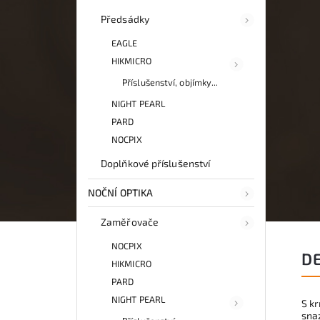
Předsádky
EAGLE
HIKMICRO
Příslušenství, objímky...
NIGHT PEARL
PARD
NOCPIX
Doplňkové příslušenství
NOČNÍ OPTIKA
Zaměřovače
NOCPIX
D
HIKMICRO
PARD
NIGHT PEARL
S k
snaz