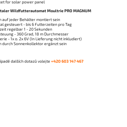
ket for solar power panel
italer Wildfutterautomat Moultrie PRO MAGNUM
 auf jeder Behälter montiert sein
tal gesteuert - bis 6 Futterzeiten pro Tag
zeit regelbar 1 - 20 Sekunden
steuung - 360 Grad, 18 m Durchmesser
erie - 1x o. 2x 6V (In Lieferung nicht inkludiert)
n durch Sonnenkollektor ergänzt sein
ípadě dalších dotazů volejte
+420 603 147 467