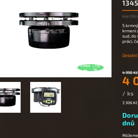
134
Kód:
DIG
S krmný
krmení z
sud, do
práci, č
Detailn
–19
4 990
%
Kč
4 990 Kč
4 
/ ks
3 306 Kč
Doru
dnů
Můžeme 