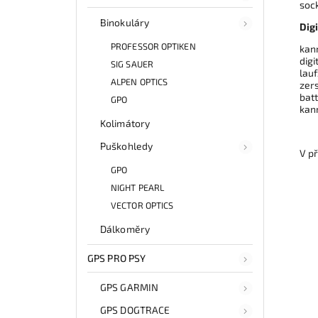
soc
Binokuláry
Dig
PROFESSOR OPTIKEN
kann
digi
SIG SAUER
lauf
ALPEN OPTICS
zer
batt
GPO
kan
Kolimátory
Puškohledy
V př
GPO
NIGHT PEARL
VECTOR OPTICS
Dálkoměry
GPS PRO PSY
GPS GARMIN
GPS DOGTRACE