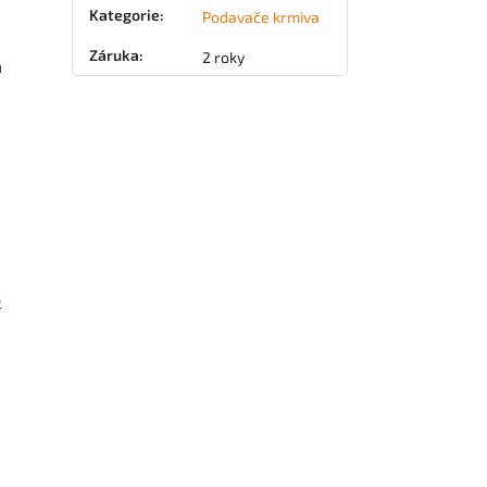
Kategorie
:
Podavače krmiva
Záruka
:
2 roky
u
)