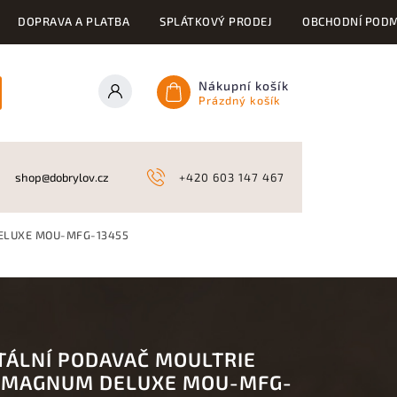
DOPRAVA A PLATBA
SPLÁTKOVÝ PRODEJ
OBCHODNÍ PODM
Nákupní košík
Prázdný košík
ONY
KYNOLOGICKÉ POTŘEBY
NAHÁŇKY A LOV
A
shop@dobrylov.cz
+420 603 147 467
DELUXE MOU-MFG-13455
ITÁLNÍ PODAVAČ MOULTRIE
 MAGNUM DELUXE MOU-MFG-