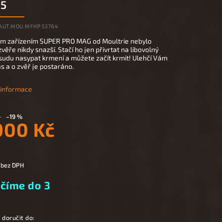
55
.AUT.MOU.MFHP.53764
m zařízením SUPER PRO MAG od Moultrie nebylo
věře nikdy snazší. Stačí ho jen přivrtat na libovolný
 sudu nasypat krmení a můžete začít krmit! Ulehčí Vám
as a o zvěř je postaráno.
í informace
–19 %
000 Kč
 bez DPH
číme do 3
doručit do: