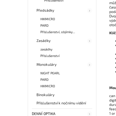
Příslušenství
může
časo
Předsádky
podá
Dvoj
HIKMICRO
výdr
oto
PARD
Příslušenství, objímky...
Klíč
Zasádky
zasádky
Příslušenství
Monokuláry
NIGHT PEARL
PARD
HIKMICRO
Mou
Binokuláry
can
digi
Příslušenství k nočnímu vidění
dura
feed
1 or
DENNÍ OPTIKA