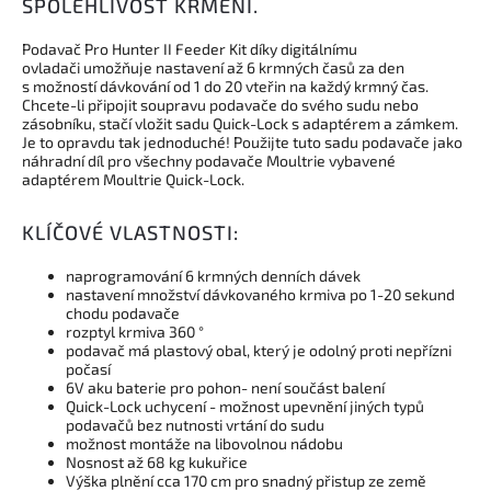
SPOLEHLIVOST KRMENÍ.
Podavač Pro Hunter II Feeder Kit díky digitálnímu
ovladači umožňuje nastavení až 6 krmných časů za den
s možností dávkování od 1 do 20 vteřin na každý krmný čas.
Chcete-li připojit soupravu podavače do svého sudu nebo
zásobníku, stačí vložit sadu Quick-Lock s adaptérem a zámkem.
Je to opravdu tak jednoduché! Použijte tuto sadu podavače jako
náhradní díl pro všechny podavače Moultrie vybavené
adaptérem Moultrie Quick-Lock.
KLÍČOVÉ VLASTNOSTI:
naprogramování 6 krmných denních dávek
nastavení množství dávkovaného krmiva po 1-20 sekund
chodu podavače
rozptyl krmiva 360 °
podavač má plastový obal, který je odolný proti nepřízni
počasí
6V aku baterie pro pohon- není součást balení
Quick-Lock uchycení - možnost upevnění jiných typů
podavačů bez nutnosti vrtání do sudu
možnost montáže na libovolnou nádobu
Nosnost až 68 kg kukuřice
Výška plnění cca 170 cm pro snadný přistup ze země