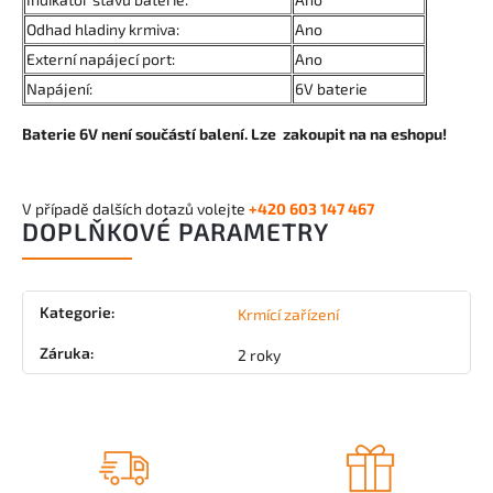
Odhad hladiny krmiva:
Ano
Externí napájecí port:
Ano
Napájení:
6V baterie
Baterie 6V není součástí balení. Lze zakoupit na na eshopu!
V případě dalších dotazů volejte
+420 603 147 467
DOPLŇKOVÉ PARAMETRY
Kategorie
:
Krmící zařízení
Záruka
:
2 roky