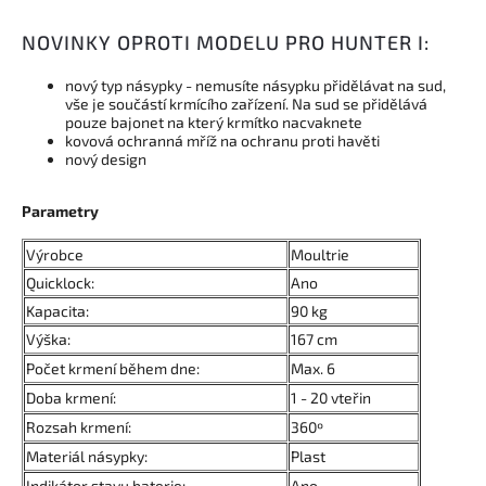
NOVINKY OPROTI MODELU PRO HUNTER I:
nový typ násypky - nemusíte násypku přidělávat na sud,
vše je součástí krmícího zařízení. Na sud se přidělává
pouze bajonet na který krmítko nacvaknete
kovová ochranná mříž na ochranu proti havěti
nový design
Parametry
Výrobce
Moultrie
Quicklock:
Ano
Kapacita:
90 kg
Výška:
167 cm
Počet krmení během dne:
Max. 6
Doba krmení:
1 - 20 vteřin
Rozsah krmení:
360º
Materiál násypky:
Plast
Indikátor stavu baterie:
Ano