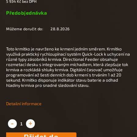
5 934 Kč bez DPH
Předobjednávka
Můžeme doručit do:
28.8.2026
Toto krmítko je navrženo ke krmení jedním směrem. Krmítko
využívá praktický rychloupínací systém Quick-Lock k uchycení na
různé typy zásobníků krmiva. Directional Feeder obsahuje
rozmetací desku s integrovaným míchadlem, která zlepšuje tok
krmiva a rozkládá shluky krmiva. Digitální časovač umožňuje
programování až šesti denních dob krmení s trváním 1 až 20
sekund. Krmítko disponuje indikátor stavu baterie a odhad
hladiny krmiva pro snadné sledování stavu.
Detailní informace