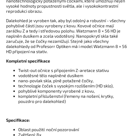
nanotechnologicky potaženými čočkami, které umožňují nejen
vysoké hodnoty propustnosti světla, ale i vysokokontrastní
reprodukci obrazu.
Dalekohled je vyroben tak, aby byl odolný a robustní - všechny
pohyblivé části jsou vyrobeny z kovu. Kovové očnice mají
zarážku Z a tedy i středovou polohu. Watzmann 8 × 56 HD je
naplněn dusíkem a zcela vodotěsný. Nanopokrytí skla také
zaručuje, že se čočky nezamlžují. Stejně jako všechny
dalekohledy od Profesorr Optiken má i model Watzmann 8 × 56
HD připojení na stativ.
Kompletní specifikace
Twist-out očnice s připojením Z-aretace stativu
vodotěsné tělo naplněné dusíkem
nano-povlak skla, plně potažené čočky,
technologie čoček s vysokým rozlišením (HD sklo),
pohyblivé komponenty vyrobené z kovu,
kompletní příslušenství (řemeny na nošení, krytky,
pouzdro pro dalekohled)
Specifikace:
Oblast použití: noční pozorování
Zvětšení: 8x