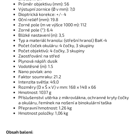
Průměr objektivu (mm): 56
Výstupní zornice (Ø v mm): 7,0
Dioptrická korekce: +/- 4
Oční reliéf (mm): 19.8
Zorné pole (m ve výšce 1000 m): 112
Zorné pole (°): 6.4
Blízké nastavení (m): 3,5
Typ a materiál hranolu: (střešní hranol) BaK-4
Počet čoček okuláru: 4 čočky, 3 skupiny
Počet objektivů: 4 čočky, 3 skupiny
Zaostřování: na střed
Plynová náplň: dusík
Vodotěsné (m): 1.5
Nano povlak: ano
Faktor soumraku: 21.2
Intenzita světla: 49,0
Rozměry (D x Š x V) v mm: 168 x 148 x 66
Hmotnost: 1037 g
Příslušenství: utěrka z mikrovlákna, ochranné kryty čočky
a okuláru, řemínek na nošení a binokulární taška
Přepravní hmotnost: 1,26 kg
Hmotnost položky: 1,06 kg
Obsah balení: