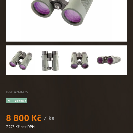
Kód:
42MM25
8 800 Kč
/ ks
7 273 Kč bez DPH