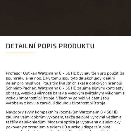
DETAILNÍ POPIS PRODUKTU
Profesor Optiken Watzmann 8 × 56 HD byl navržen pro použití za
soumraku a na noc. Díky tomu jsou tyto dalekohledy ideální
nejen pro myslivce. Použitím kvalitních skel a optických hranolů
Schmidt-Pechan, Watzmann 8 × 56 HD zaujme silnými kontrasty
obrazu, vysokou věrností barev a vysokým světelným výkonem s
nízkou hmotností přístroje. Všechny pohyblivé části jsou
vyrobeny z kovu a zaručují dlouhou životnost přístroje.
Navzdory svým kompaktním rozměrům Watzmann 8 × 56 HD
zaujme velmi dobrým výkonem, takže se plně vyrovná větším a
těžším dalekohledům. Moderní optika je vybavena dielektricky
pokoveným zrcadlem a sklem HD s nízkou disperzí a plně