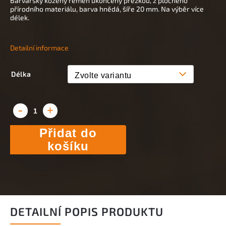
Barvářský kožený řemen ukončený přezkou, z plochého
přírodního materiálu, barva hnědá, šíře 20 mm. Na výběr více
délek.
Detailní informace
Délka
Přidat do
košíku
DETAILNÍ POPIS PRODUKTU