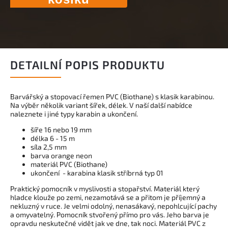
DETAILNÍ POPIS PRODUKTU
Barvářský a stopovací řemen PVC (Biothane) s klasik karabinou.
Na výběr několik variant šířek, délek. V naší další nabídce
naleznete i jiné typy karabin a ukončení.
šíře 16 nebo 19 mm
délka 6 - 15 m
síla 2,5 mm
barva orange neon
materiál PVC (Biothane)
ukončení - karabina klasik stříbrná typ 01
Praktický pomocník v myslivosti a stopařství. Materiál který
hladce klouže po zemi, nezamotává se a přitom je příjemný a
nekluzný v ruce. Je velmi odolný, nenasákavý, nepohlcující pachy
a omyvatelný. Pomocník stvořený přímo pro vás. Jeho barva je
opravdu neskutečné vidět jak ve dne, tak noci. Materiál PVC z