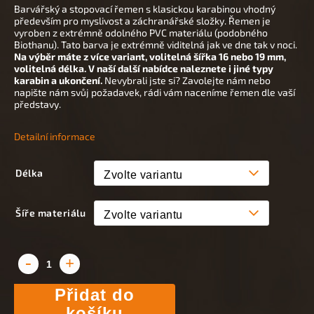
Barvářský a stopovací řemen s klasickou karabinou vhodný
především pro myslivost a záchranářské složky. Řemen je
vyroben z extrémně odolného PVC materiálu (podobného
Biothanu). Tato barva je extrémně viditelná jak ve dne tak v noci.
Na výběr máte z více variant, volitelná šířka 16 nebo 19 mm,
volitelná délka. V naší další nabídce naleznete i jiné typy
karabin a ukončení.
Nevybrali jste si? Zavolejte nám nebo
napište nám svůj požadavek, rádi vám naceníme řemen dle vaší
představy.
Detailní informace
Délka
Šíře materiálu
Přidat do
košíku