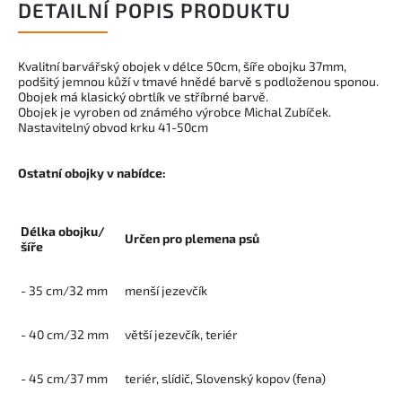
DETAILNÍ POPIS PRODUKTU
Kvalitní barvářský obojek v délce 50cm, šíře obojku 37mm,
podšitý jemnou kůží v tmavé hnědé barvě s podloženou sponou.
Obojek má klasický obrtlík ve stříbrné barvě.
Obojek je vyroben od známého výrobce Michal Zubíček.
Nastavitelný obvod krku 41-50cm
Ostatní obojky v nabídce:
Délka obojku/
Určen pro plemena psů
šíře
- 35 cm/32 mm
menší jezevčík
- 40 cm/32 mm
větší jezevčík, teriér
- 45 cm/37 mm
teriér, slídič, Slovenský kopov (fena)