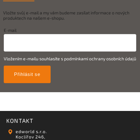
Vložte svůj e-mail a my vám budeme zasílat informace o nových
produktech na našem e-shopu.
E-mail
Vložením e-mailu souhlasíte s
podmínkami ochrany osobních údajů
Přihlásit se
KONTAKT
edworld s.r.o.
Koclířov 246,