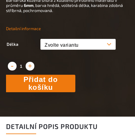
Barvářská kožená šňůra z kulatého přírodního materiálu v
průměru
6mm
, barva hnědá, volitelná délka, karabina zdobná
stříbrná, pochromovaná.
Detailní informace
Délka
Přidat do
košíku
DETAILNÍ POPIS PRODUKTU