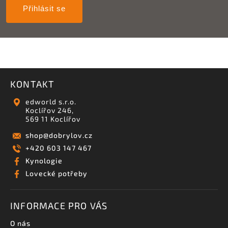
Přihlásit se
KONTAKT
edworld s.r.o.
Koclířov 246,
569 11 Koclířov
shop
@
dobrylov.cz
+420 603 147 467
Kynologie
Lovecké potřeby
INFORMACE PRO VÁS
O nás