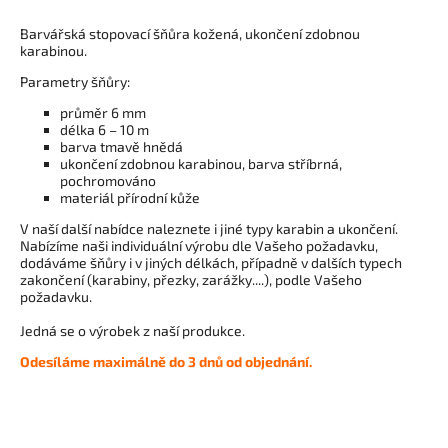
Barvářská stopovací šňůra kožená, ukončení zdobnou
karabinou.
Parametry šňůry:
průměr 6 mm
délka 6 – 10 m
barva tmavě hnědá
ukončení zdobnou karabinou, barva stříbrná,
pochromováno
materiál přírodní kůže
V naší další nabídce naleznete i jiné typy karabin a ukončení.
Nabízíme naši individuální výrobu dle Vašeho požadavku,
dodáváme šňůry i v jiných délkách, případně v dalších typech
zakončení (karabiny, přezky, zarážky....), podle Vašeho
požadavku.
Jedná se o výrobek z naší produkce.
Odesíláme maximálně do 3 dnů od objednání.