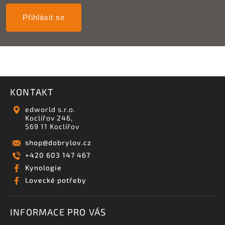
Přihlásit se
KONTAKT
edworld s.r.o.
Koclířov 246,
569 11 Koclířov
shop
@
dobrylov.cz
+420 603 147 467
Kynologie
Lovecké potřeby
INFORMACE PRO VÁS