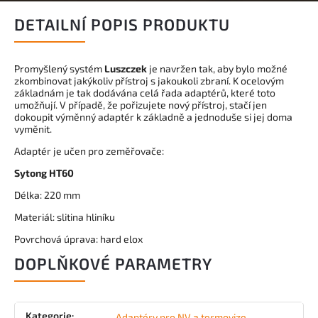
DETAILNÍ POPIS PRODUKTU
Promyšlený systém
Luszczek
je navržen tak, aby bylo možné
zkombinovat jakýkoliv přístroj s jakoukoli zbraní. K ocelovým
základnám je tak dodávána celá řada adaptérů, které toto
umožňují. V případě, že pořizujete nový přístroj, stačí jen
dokoupit výměnný adaptér k základně a jednoduše si jej doma
vyměnit.
Adaptér je učen pro zeměřovače:
Sytong HT60
Délka: 220 mm
Materiál: slitina hliníku
Povrchová úprava: hard elox
DOPLŇKOVÉ PARAMETRY
Kategorie
:
Adaptéry pro NV a termovize