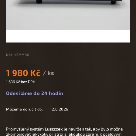
Kód:
42MM40
1 980 Kč
/ ks
1 636 Kč bez DPH
Odesíláme do 24 hodin
Můžeme doručit do:
12.8.2026
Promyšlený systém
Luszczek
je navržen tak, aby bylo možné
zkombinovat jakýkoliv přístroj s jakoukoli zbraní. K ocelovým