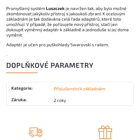
Promyšlený systém
Luszczek
je navržen tak, aby bylo možné
zkombinovat jakýkoliv přístroj s jakoukoli zbraní. K ocelovým
základnám je tak dodávána celá řada adaptérů, které toto
umožňují. V případě, že pořizujete nový přístroj, stačí jen
dokoupit výměnný adaptér k základně a jednoduše si jej doma
vyměnit.
Adaptér je učen pro puškohledy Swarovski s railem.
.
DOPLŇKOVÉ PARAMETRY
Kategorie
:
Příslušenství k základnám
Záruka
:
2 roky