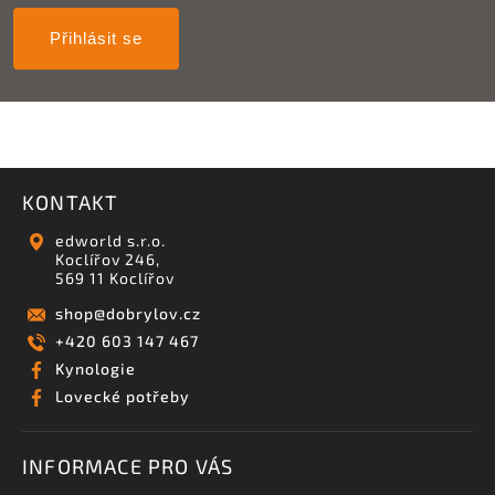
Přihlásit se
KONTAKT
edworld s.r.o.
Koclířov 246,
569 11 Koclířov
shop
@
dobrylov.cz
+420 603 147 467
Kynologie
Lovecké potřeby
INFORMACE PRO VÁS