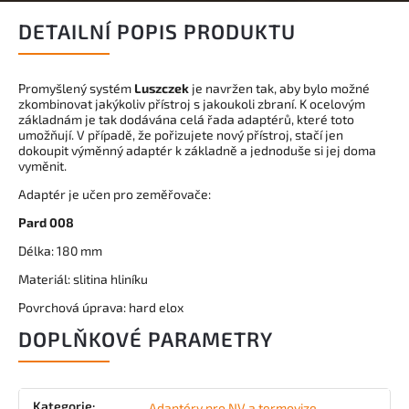
DETAILNÍ POPIS PRODUKTU
Promyšlený systém
Luszczek
je navržen tak, aby bylo možné
zkombinovat jakýkoliv přístroj s jakoukoli zbraní. K ocelovým
základnám je tak dodávána celá řada adaptérů, které toto
umožňují. V případě, že pořizujete nový přístroj, stačí jen
dokoupit výměnný adaptér k základně a jednoduše si jej doma
vyměnit.
Adaptér je učen pro zeměřovače:
Pard 008
Délka: 180 mm
Materiál: slitina hliníku
Povrchová úprava: hard elox
DOPLŇKOVÉ PARAMETRY
Kategorie
:
Adaptéry pro NV a termovize