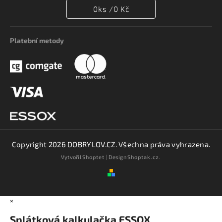
0
ks /
0 Kč
Platební metody
Copyright 2026
DOBRYLOV.CZ
. Všechna práva vyhrazena.
Vytvořil
Shoptet
| Design
Shoptak.cz.
×
Splátková kalkulačka ESSOX