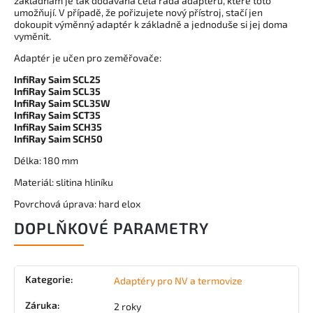
základnám je tak dodávána celá řada adaptérů, které toto
umožňují. V případě, že pořizujete nový přístroj, stačí jen
dokoupit výměnný adaptér k základně a jednoduše si jej doma
vyměnit.
Adaptér je učen pro zeměřovače:
InfiRay Saim SCL25
InfiRay Saim SCL35
InfiRay Saim SCL35W
InfiRay Saim SCT35
InfiRay Saim SCH35
InfiRay Saim SCH50
Délka: 180 mm
Materiál: slitina hliníku
Povrchová úprava: hard elox
DOPLŇKOVÉ PARAMETRY
Kategorie
:
Adaptéry pro NV a termovize
Záruka
:
2 roky