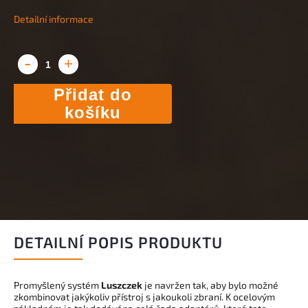
Detailní informace
Přidat do
košíku
DETAILNÍ POPIS PRODUKTU
Promyšlený systém
Luszczek
je navržen tak, aby bylo možné
zkombinovat jakýkoliv přístroj s jakoukoli zbraní. K ocelovým