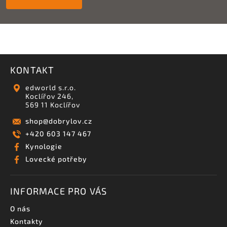
KONTAKT
edworld s.r.o.
Koclířov 246,
569 11 Koclířov
shop
@
dobrylov.cz
+420 603 147 467
Kynologie
Lovecké potřeby
INFORMACE PRO VÁS
O nás
Kontakty