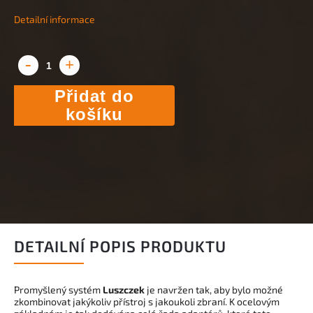
Detailní informace
Přidat do
košíku
DETAILNÍ POPIS PRODUKTU
Promyšlený systém
Luszczek
je navržen tak, aby bylo možné
zkombinovat jakýkoliv přístroj s jakoukoli zbraní. K ocelovým