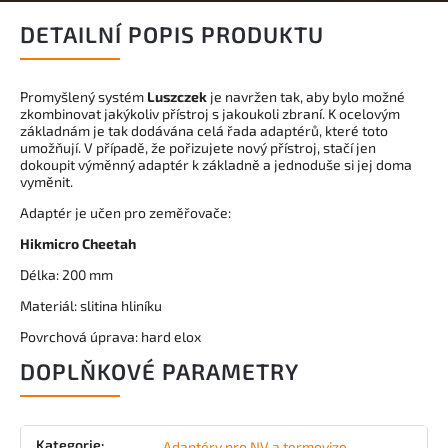
DETAILNÍ POPIS PRODUKTU
Promyšlený systém
Luszczek
je navržen tak, aby bylo možné
zkombinovat jakýkoliv přístroj s jakoukoli zbraní. K ocelovým
základnám je tak dodávána celá řada adaptérů, které toto
umožňují. V případě, že pořizujete nový přístroj, stačí jen
dokoupit výměnný adaptér k základně a jednoduše si jej doma
vyměnit.
Adaptér je učen pro zeměřovače:
Hikmicro Cheetah
Délka: 200 mm
Materiál: slitina hliníku
Povrchová úprava: hard elox
DOPLŇKOVÉ PARAMETRY
Kategorie
:
Adaptéry pro NV a termovize