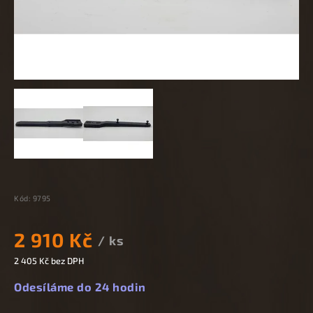
Kód:
9795
2 910 Kč
/ ks
2 405 Kč bez DPH
Odesíláme do 24 hodin