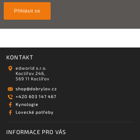
Přihlásit se
KONTAKT
edworld s.r.o.
Koclířov 246,
569 11 Koclířov
shop
@
dobrylov.cz
+420 603 147 467
Kynologie
Lovecké potřeby
INFORMACE PRO VÁS